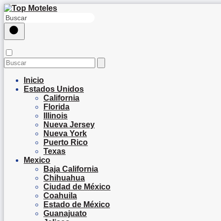
Inicio
Estados Unidos
California
Florida
Illinois
Nueva Jersey
Nueva York
Puerto Rico
Texas
Mexico
Baja California
Chihuahua
Ciudad de México
Coahuila
Estado de México
Guanajuato