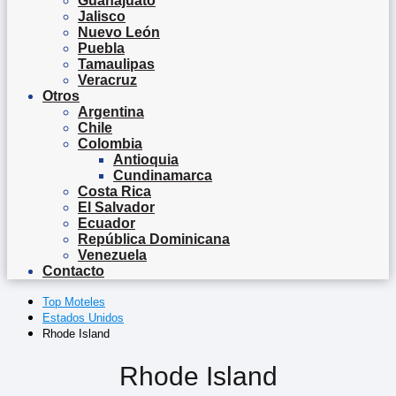
Guanajuato
Jalisco
Nuevo León
Puebla
Tamaulipas
Veracruz
Otros
Argentina
Chile
Colombia
Antioquia
Cundinamarca
Costa Rica
El Salvador
Ecuador
República Dominicana
Venezuela
Contacto
Top Moteles
Estados Unidos
Rhode Island
Rhode Island