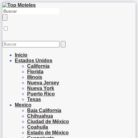
Inicio
Estados Unidos
California
Florida
Illinois
Nueva Jersey
Nueva York
Puerto Rico
Texas
Mexico
Baja California
Chihuahua
Ciudad de México
Coahuila
Estado de México