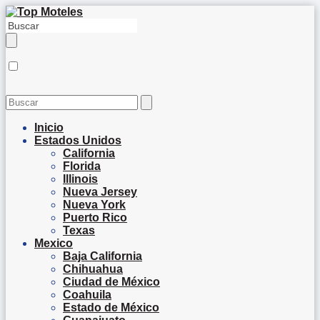
Inicio
Estados Unidos
California
Florida
Illinois
Nueva Jersey
Nueva York
Puerto Rico
Texas
Mexico
Baja California
Chihuahua
Ciudad de México
Coahuila
Estado de México