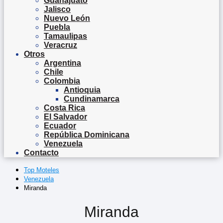
Guanajuato
Jalisco
Nuevo León
Puebla
Tamaulipas
Veracruz
Otros
Argentina
Chile
Colombia
Antioquia
Cundinamarca
Costa Rica
El Salvador
Ecuador
República Dominicana
Venezuela
Contacto
Top Moteles
Venezuela
Miranda
Miranda