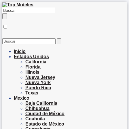
Inicio
Estados Unidos
California
Florida
Illinois
Nueva Jersey
Nueva York
Puerto Rico
Texas
Mexico
Baja California
Chihuahua
Ciudad de México
Coahuila
Estado de México