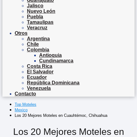
Guanajuato
Jalisco
Nuevo León
Puebla
Tamaulipas
Veracruz
Otros
Argentina
Chile
Colombia
Antioquia
Cundinamarca
Costa Rica
El Salvador
Ecuador
República Dominicana
Venezuela
Contacto
Top Moteles
Mexico
Los 20 Mejores Moteles en Cuauhtémoc, Chihuahua
Los 20 Mejores Moteles en