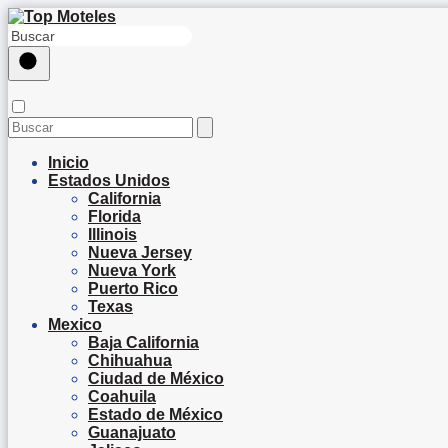
Inicio
Estados Unidos
California
Florida
Illinois
Nueva Jersey
Nueva York
Puerto Rico
Texas
Mexico
Baja California
Chihuahua
Ciudad de México
Coahuila
Estado de México
Guanajuato