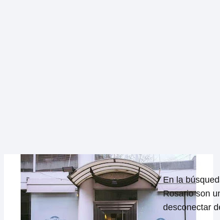
En la búsqueda
Rosario son u
desconectar d