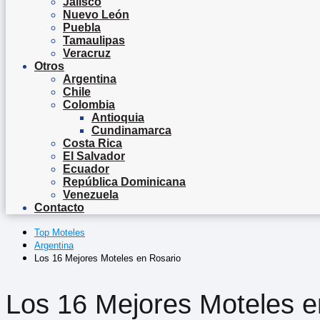
Jalisco
Nuevo León
Puebla
Tamaulipas
Veracruz
Otros
Argentina
Chile
Colombia
Antioquia
Cundinamarca
Costa Rica
El Salvador
Ecuador
República Dominicana
Venezuela
Contacto
Top Moteles
Argentina
Los 16 Mejores Moteles en Rosario
Los 16 Mejores Moteles e