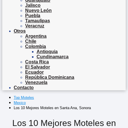
Guanajuato
Jalisco
Nuevo León
Puebla
Tamaulipas
Veracruz
Otros
Argentina
Chile
Colombia
Antioquia
Cundinamarca
Costa Rica
El Salvador
Ecuador
República Dominicana
Venezuela
Contacto
Top Moteles
Mexico
Los 10 Mejores Moteles en Santa Ana, Sonora
Los 10 Mejores Moteles en