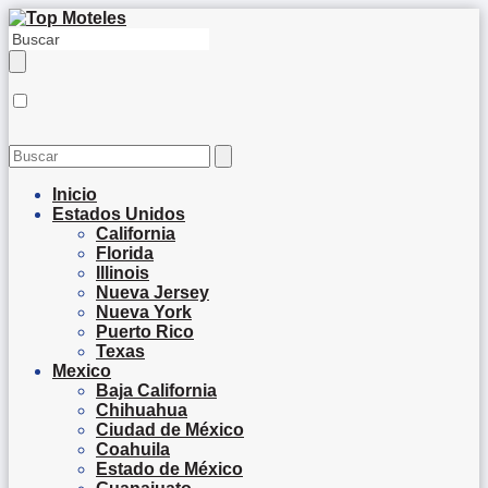
Inicio
Estados Unidos
California
Florida
Illinois
Nueva Jersey
Nueva York
Puerto Rico
Texas
Mexico
Baja California
Chihuahua
Ciudad de México
Coahuila
Estado de México