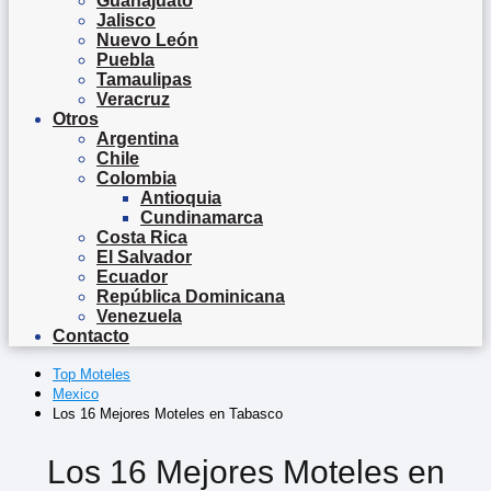
Guanajuato
Jalisco
Nuevo León
Puebla
Tamaulipas
Veracruz
Otros
Argentina
Chile
Colombia
Antioquia
Cundinamarca
Costa Rica
El Salvador
Ecuador
República Dominicana
Venezuela
Contacto
Top Moteles
Mexico
Los 16 Mejores Moteles en Tabasco
Los 16 Mejores Moteles en