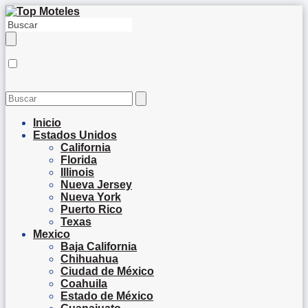
Inicio
Estados Unidos
California
Florida
Illinois
Nueva Jersey
Nueva York
Puerto Rico
Texas
Mexico
Baja California
Chihuahua
Ciudad de México
Coahuila
Estado de México