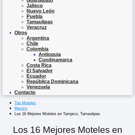
Guanajuato
Jalisco
Nuevo León
Puebla
Tamaulipas
Veracruz
Otros
Argentina
Chile
Colombia
Antioquia
Cundinamarca
Costa Rica
El Salvador
Ecuador
República Dominicana
Venezuela
Contacto
Top Moteles
Mexico
Los 16 Mejores Moteles en Tampico, Tamaulipas
Los 16 Mejores Moteles en