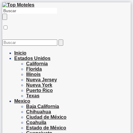
Inicio
Estados Unidos
California
Florida
Illinois
Nueva Jersey
Nueva York
Puerto Rico
Texas
Mexico
Baja California
Chihuahua
Ciudad de México
Coahuila
Estado de México