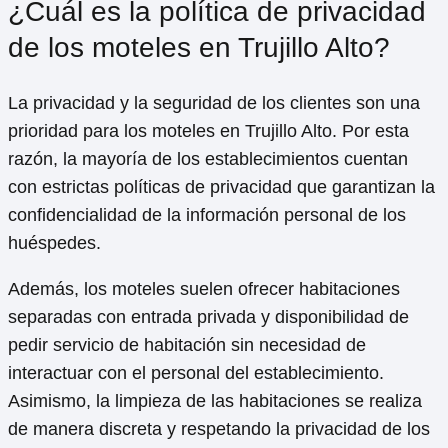
habitaciones con jacuzzi, servicio de habitación las 24
horas, desayuno incluido, wifi gratuito y televisión por
cable.
Además, muchos moteles en la zona cuentan con
estacionamiento gratuito, piscina, área de picnic y
bar/restaurante en las instalaciones. Algunos moteles
también ofrecen servicios especiales como paquetes
románticos para parejas o descuentos para estancias
prolongadas.
En definitiva, los moteles en Trujillo Alto se esfuerzan
por brindar a sus clientes una experiencia cómoda y
placentera durante su estancia en la ciudad.
¿Cuál es la política de privacidad
de los moteles en Trujillo Alto?