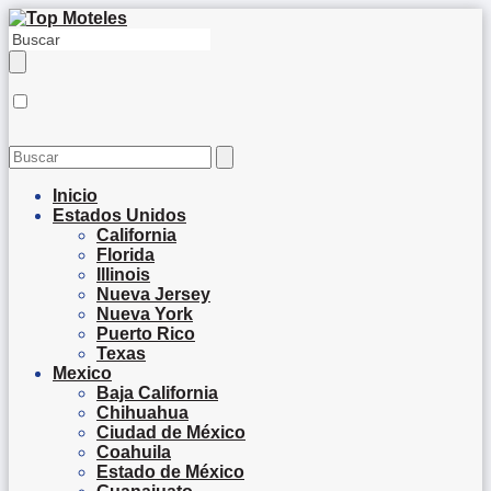
Inicio
Estados Unidos
California
Florida
Illinois
Nueva Jersey
Nueva York
Puerto Rico
Texas
Mexico
Baja California
Chihuahua
Ciudad de México
Coahuila
Estado de México