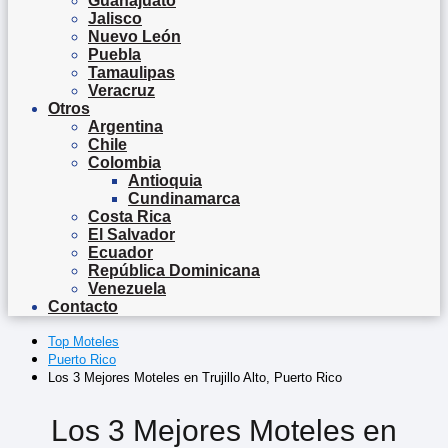
Guanajuato
Jalisco
Nuevo León
Puebla
Tamaulipas
Veracruz
Otros
Argentina
Chile
Colombia
Antioquia
Cundinamarca
Costa Rica
El Salvador
Ecuador
República Dominicana
Venezuela
Contacto
Top Moteles
Puerto Rico
Los 3 Mejores Moteles en Trujillo Alto, Puerto Rico
Los 3 Mejores Moteles en