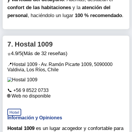
Excelente ubicación y vistas preciosas.
Servicio y personal muy atentos y serviciales.
Comida de calidad y habitaciones bien
equipadas.
Piscina pequeña y desayuno normal.
Los clientes resaltan la
vista espectacular
hacia el
río desde las habitaciones, así como la
abundancia
y variedad del desayuno
. Además, destacan el
confort de las habitaciones
y la
atención del
personal
, haciéndolo un lugar
100 % recomendado
.
7.
Hostal 1009
4.9/5
(Más de 32 reseñas)
Hostal 1009 - Av. Ramón Picarte 1009, 5090000
Valdivia, Los Ríos, Chile