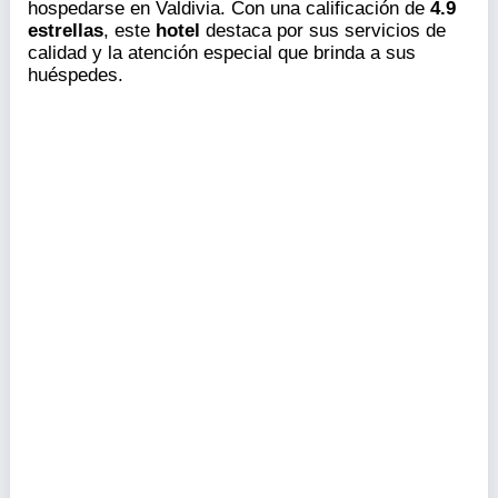
+56 9 8522 0733
Web no disponible
Hotel
Información y Opiniones
Hostal 1009
es un lugar acogedor y confortable para
hospedarse en Valdivia. Con una calificación de
4.9
estrellas
, este
hotel
destaca por sus servicios de
calidad y la atención especial que brinda a sus
huéspedes.