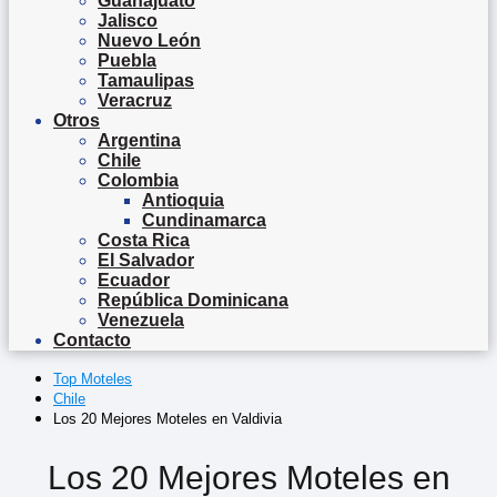
Guanajuato
Jalisco
Nuevo León
Puebla
Tamaulipas
Veracruz
Otros
Argentina
Chile
Colombia
Antioquia
Cundinamarca
Costa Rica
El Salvador
Ecuador
República Dominicana
Venezuela
Contacto
Top Moteles
Chile
Los 20 Mejores Moteles en Valdivia
Los 20 Mejores Moteles en