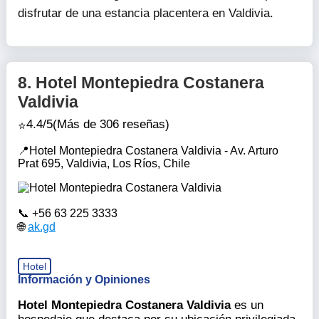
La ubicación céntrica y segura, cerca del
terminal de buses, es ideal para explorar la
ciudad con comodidad.
Los clientes que han visitado
Hostal 1009
elogian la
hospitalidad del personal, la comodidad de las
habitaciones y la calidad de los servicios ofrecidos.
Sin duda, es un lugar altamente recomendado para
disfrutar de una estancia placentera en Valdivia.
8.
Hotel Montepiedra Costanera
Valdivia
4.4/5
(Más de 306 reseñas)
Hotel Montepiedra Costanera Valdivia - Av. Arturo
Prat 695, Valdivia, Los Ríos, Chile