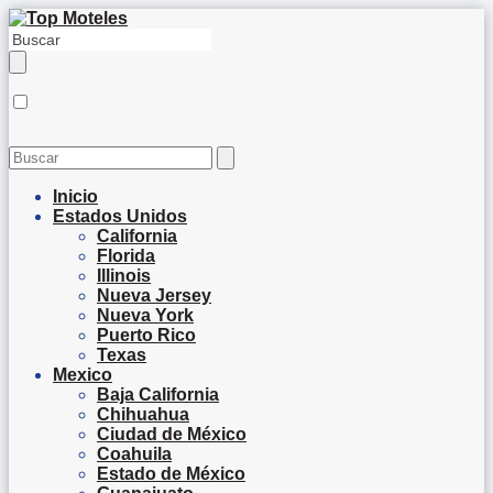
Inicio
Estados Unidos
California
Florida
Illinois
Nueva Jersey
Nueva York
Puerto Rico
Texas
Mexico
Baja California
Chihuahua
Ciudad de México
Coahuila
Estado de México