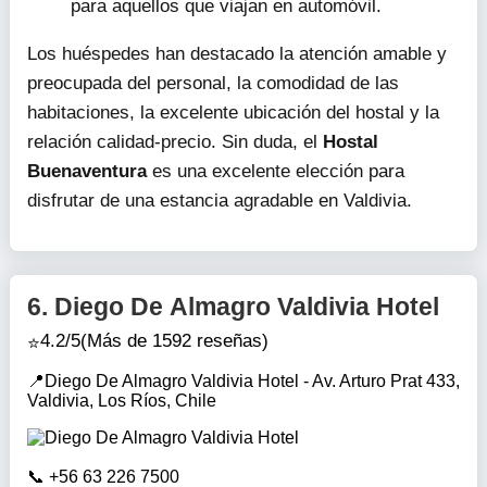
Las habitaciones son cómodas y cuentan con
baño privado.
El desayuno es variado y delicioso.
La ubicación es conveniente, con transporte
público cerca y la rivera del río a poca
distancia.
El estacionamiento es amplio y seguro, ideal
para aquellos que viajan en automóvil.
Los huéspedes han destacado la atención amable y
preocupada del personal, la comodidad de las
habitaciones, la excelente ubicación del hostal y la
relación calidad-precio. Sin duda, el
Hostal
Buenaventura
es una excelente elección para
disfrutar de una estancia agradable en Valdivia.