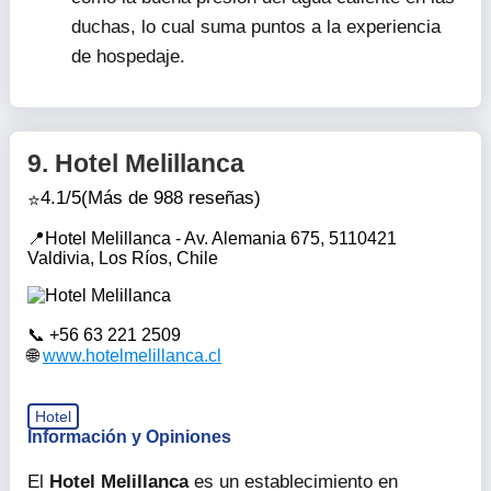
opiniones positivas de los visitantes.
Las habitaciones, aunque con algunos ruidos
exteriores, son acogedoras y cuentan con
calefacción central para garantizar una
estancia agradable en cualquier época del año.
Los viajeros elogian la limpieza impecable de
todas las áreas comunes y habitaciones, así
como la buena presión del agua caliente en las
duchas, lo cual suma puntos a la experiencia
de hospedaje.
9.
Hotel Melillanca
4.1/5
(Más de 988 reseñas)
Hotel Melillanca - Av. Alemania 675, 5110421
Valdivia, Los Ríos, Chile