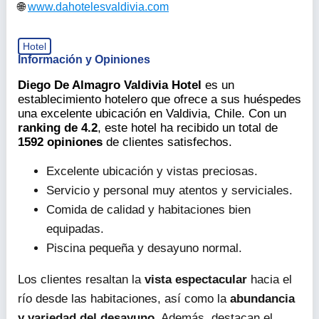
6.
Diego De Almagro Valdivia Hotel
4.2/5
(Más de 1592 reseñas)
Diego De Almagro Valdivia Hotel - Av. Arturo Prat 433,
Valdivia, Los Ríos, Chile
+56 63 226 7500
www.dahotelesvaldivia.com
Hotel
Información y Opiniones
Diego De Almagro Valdivia Hotel
es un
establecimiento hotelero que ofrece a sus huéspedes
una excelente ubicación en Valdivia, Chile. Con un
ranking de 4.2
, este hotel ha recibido un total de
1592 opiniones
de clientes satisfechos.